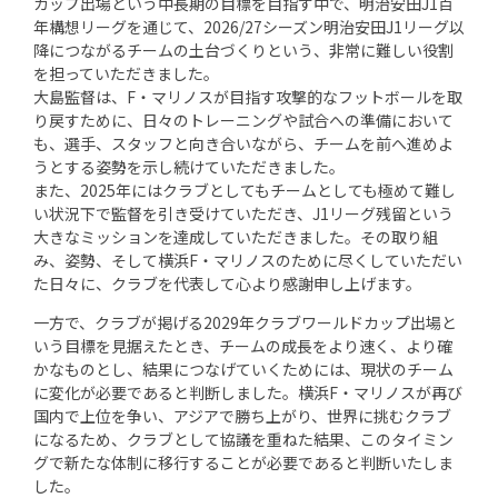
カップ出場という中長期の目標を目指す中で、明治安田J1百
年構想リーグを通じて、2026/27シーズン明治安田J1リーグ以
降につながるチームの土台づくりという、非常に難しい役割
を担っていただきました。
大島監督は、F・マリノスが目指す攻撃的なフットボールを取
り戻すために、日々のトレーニングや試合への準備において
も、選手、スタッフと向き合いながら、チームを前へ進めよ
うとする姿勢を示し続けていただきました。
また、2025年にはクラブとしてもチームとしても極めて難し
い状況下で監督を引き受けていただき、J1リーグ残留という
大きなミッションを達成していただきました。その取り組
み、姿勢、そして横浜F・マリノスのために尽くしていただい
た日々に、クラブを代表して心より感謝申し上げます。
一方で、クラブが掲げる2029年クラブワールドカップ出場と
いう目標を見据えたとき、チームの成長をより速く、より確
かなものとし、結果につなげていくためには、現状のチーム
に変化が必要であると判断しました。横浜F・マリノスが再び
国内で上位を争い、アジアで勝ち上がり、世界に挑むクラブ
になるため、クラブとして協議を重ねた結果、このタイミン
グで新たな体制に移行することが必要であると判断いたしま
した。