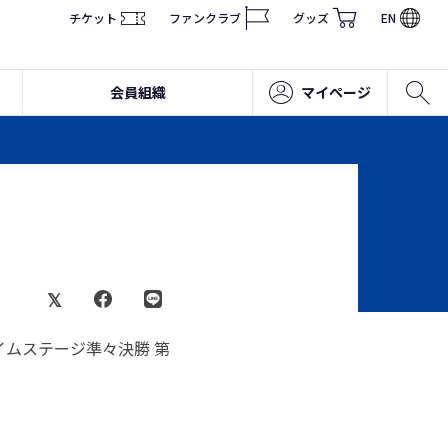
チケット
ファンクラブ
グッズ
EN
会員組織
マイページ
イムステージ準々決勝 第