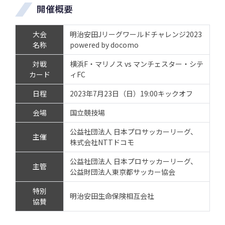
開催概要
大会
明治安田Jリーグワールドチャレンジ2023
名称
powered by docomo
対戦
横浜F・マリノス vs マンチェスター・シテ
カード
ィFC
日程
2023年7月23日（日）19:00キックオフ
会場
国立競技場
公益社団法人 日本プロサッカーリーグ、
主催
株式会社NTTドコモ
公益社団法人 日本プロサッカーリーグ、
主管
公益財団法人東京都サッカー協会
特別
明治安田生命保険相互会社
協賛