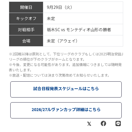
開催日
9月29日（火）
キックオフ
未定
対戦相手
栃木SC vs モンテディオ山形の勝者
会場
未定（アウェイ）
※2回戦以降は原則として、下位リーグのクラブもしくは2025明治安田J
リーグの順位が下のクラブがホームとなります。
※今後、変更になる可能性があります。追加情報につきましては随時発
表いたします。
※放送・配信については決まり次第改めてお知らせいたします。
試合日程発表スケジュールはこちら
2026/27ルヴァンカップ詳細はこちら