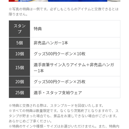
※写真の特典は一例です。必ずしもこちらのアイテムと交換できるとは
限りません。
スタン
特典
プ
5個
非売品ハンガー1本
10個
グッズ500円クーポン×10枚
選手直筆サイン入りアイテム＋非売品ハンガ
15個
ー1本
20個
グッズ500円クーポン×25枚
25個
選手・スタッフ支給ウェア
※特典と交換される際は、スタンプカードを回収いたします。
※すべての特典は数量限定です。なくなり次第終了となりますので、ス
タンプが貯まった場合でも、景品をお渡しできない場合がございます。
あらかじめご了承ください。
※特典のサインや種類・サイズはお選びいただけません。また、特典内