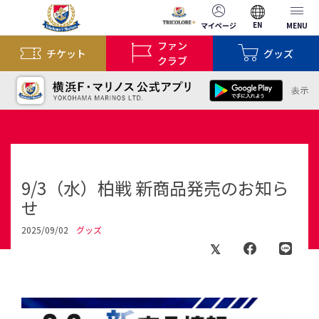
EN
マイページ
MENU
ファン
チケット
グッズ
クラブ
9/3（水）柏戦 新商品発売のお知ら
せ
2025/09/02
グッズ