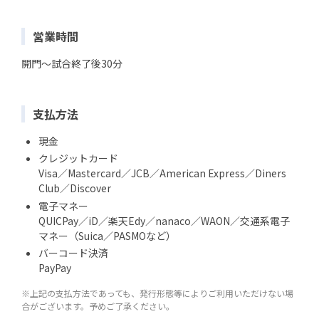
営業時間
開門～試合終了後30分
支払方法
現金
クレジットカード
Visa／Mastercard／JCB／American Express／Diners
Club／Discover
電子マネー
QUICPay／iD／楽天Edy／nanaco／WAON／交通系電子
マネー（Suica／PASMOなど）
バーコード決済
PayPay
※上記の支払方法であっても、発行形態等によりご利用いただけない場
合がございます。予めご了承ください。