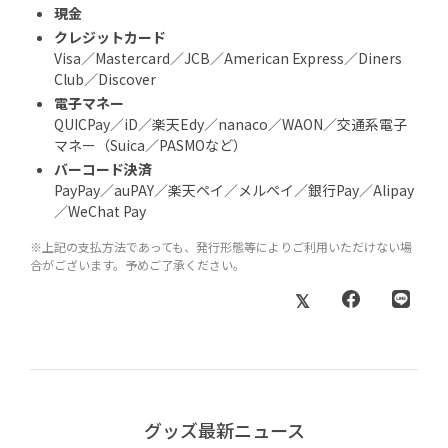
現金
クレジットカード
Visa／Mastercard／JCB／American Express／Diners
Club／Discover
電子マネー
QUICPay／iD／楽天Edy／nanaco／WAON／交通系電子
マネー（Suica／PASMOなど）
バーコード決済
PayPay／auPAY／楽天ペイ／メルペイ／銀行Pay／Alipay
／WeChat Pay
※上記の支払方法であっても、発行形態等によりご利用いただけない場
合がございます。予めご了承ください。
グッズ最新ニュース