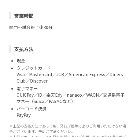
営業時間
開門～試合終了後30分
支払方法
現金
クレジットカード
Visa／Mastercard／JCB／American Express／Diners
Club／Discover
電子マネー
QUICPay／iD／楽天Edy／nanaco／WAON／交通系電子
マネー（Suica／PASMOなど）
バーコード決済
PayPay
※上記の支払方法であっても、発行形態等によりご利用いただけない場
合がございます。予めご了承ください。
※上記のカードであっても発行形態によりご利用いただけない場合がご