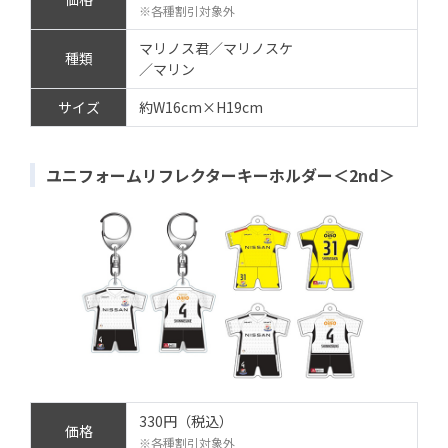
※各種割引対象外
マリノス君／マリノスケ
種類
／マリン
サイズ
約W16cm×H19cm
ユニフォームリフレクターキーホルダー＜2nd＞
330円（税込）
価格
※各種割引対象外