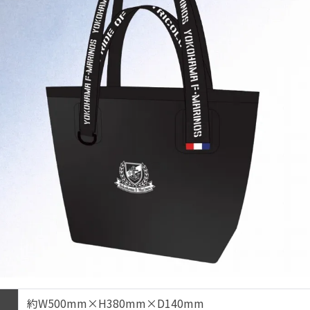
約W500mm×H380mm×D140mm