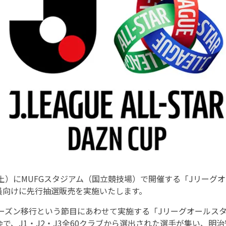
（土）にMUFGスタジアム（国立競技場）で開催する「Jリーグオ
員向けに先行抽選販売を実施いたします。
シーズン移行という節目にあわせて実施する「Jリーグオールスター
で、J1・J2・J3全60クラブから選出された選手が集い、明