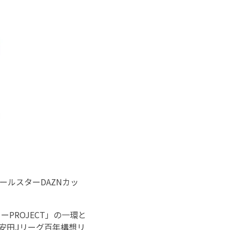
ールスターDAZNカッ
PROJECT」の一環と
治安田Jリーグ百年構想リ