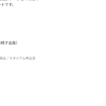
ントです。
車椅子会員）
便振込／スタジアム申込含