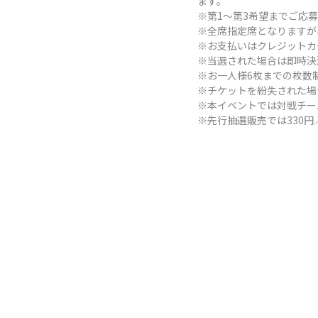
ます。
※第1～第3希望までご応
※全席指定席となりますが
※お支払いはクレジットカ
※当選された場合は即時決
※お一人様6枚までの枚数
※チケットを紛失された場
※本イベントでは対戦チー
※先行抽選販売では330