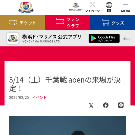
EN
マイページ
MENU
ファン
チケット
グッズ
クラブ
3/14（土）千葉戦 aoenの来場が決
定！
2026/02/25
イベント