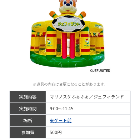
※遊具の内容は変更になることがあります。
実施内容
マリノスケふぁふぁ／ジェフィランド
実施時間
9:00～12:45
場所
東ゲート前
参加費
500円