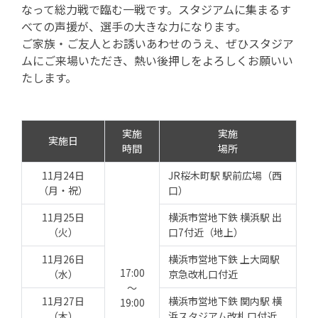
なって総力戦で臨む一戦です。スタジアムに集まるす
べての声援が、選手の大きな力になります。
ご家族・ご友人とお誘いあわせのうえ、ぜひスタジア
ムにご来場いただき、熱い後押しをよろしくお願いい
たします。
実施
実施
実施日
時間
場所
11月24日
JR桜木町駅 駅前広場（西
（月・祝）
口）
11月25日
横浜市営地下鉄 横浜駅 出
（火）
口7付近（地上）
11月26日
横浜市営地下鉄 上大岡駅
17:00
（水）
京急改札口付近
～
11月27日
横浜市営地下鉄 関内駅 横
19:00
（木）
浜スタジアム改札口付近