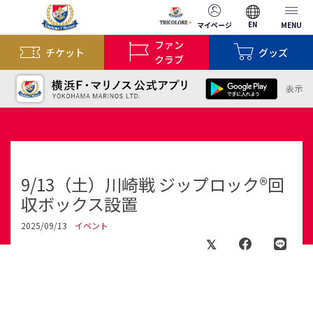
EN
マイページ
MENU
ファン
チケット
グッズ
クラブ
9/13（土）川崎戦 ジップロック®回
収ボックス設置
2025/09/13
イベント