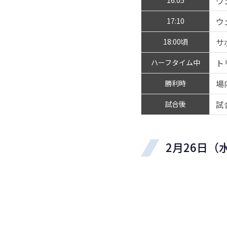
ウ
16:05
ウ
17:10
サ
18:00頃
ト
ハーフタイム中
場
勝利時
試
試合後
2月26日（