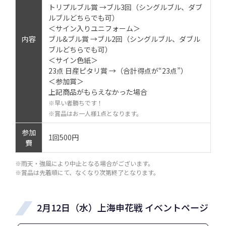
トリプルブル賞 →ブル3回（シングルブル、ダブ
ルブルどちらでも可）
＜サイン入りユニフォーム＞
内容
ブル&ブル賞 →ブル2回（シングルブル、ダブル
ブルどちらでも可）
＜サイン色紙＞
23点 日産ピタリ賞 →（合計得点が“23点”）
＜参加賞＞
上記商品がもらえなかった場合
※早い者勝ちです！
※賞品はお一人様1点となります。
参加
1回500円
費
※雨天・強風により中止となる場合がございます。
※賞品は先着順にて、なくなり次第終了となります。
2月12日（水）上海申花戦 イベントページ