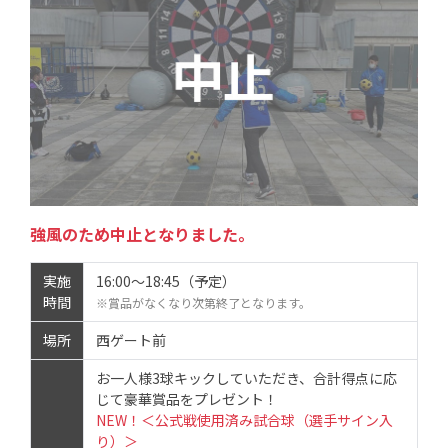
強風のため中止となりました。
実施
16:00～18:45（予定）
時間
※賞品がなくなり次第終了となります。
場所
西ゲート前
お一人様3球キックしていただき、合計得点に応
じて豪華賞品をプレゼント！
NEW！＜公式戦使用済み試合球（選手サイン入
り）＞