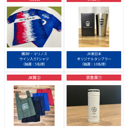
横浜F・マリノス
JR東日本
サイン入りTシャツ
オリジナルタンブラー
（抽選：5名様）
（抽選：10名様）
JR賞②
京急賞①