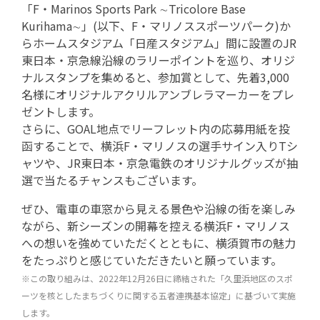
「F・Marinos Sports Park ∼Tricolore Base
Kurihama∼」(以下、F・マリノススポーツパーク)か
らホームスタジアム「日産スタジアム」間に設置のJR
東日本・京急線沿線のラリーポイントを巡り、オリジ
ナルスタンプを集めると、参加賞として、先着3,000
名様にオリジナルアクリルアンブレラマーカーをプレ
ゼントします。
さらに、GOAL地点でリーフレット内の応募用紙を投
函することで、横浜F・マリノスの選手サイン入りTシ
ャツや、JR東日本・京急電鉄のオリジナルグッズが抽
選で当たるチャンスもございます。
ぜひ、電車の車窓から見える景色や沿線の街を楽しみ
ながら、新シーズンの開幕を控える横浜F・マリノス
への想いを強めていただくとともに、横須賀市の魅力
をたっぷりと感じていただきたいと願っています。
※この取り組みは、2022年12月26日に締結された「久里浜地区のスポ
ーツを核としたまちづくりに関する五者連携基本協定」に基づいて実施
します。