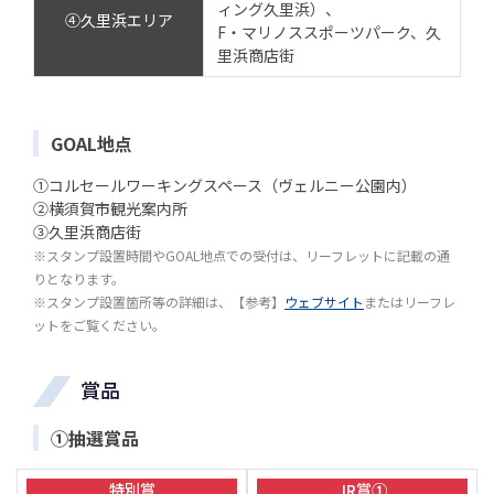
ィング久里浜）、
④久里浜エリア
F・マリノススポーツパーク、久
里浜商店街
GOAL地点
①コルセールワーキングスペース（ヴェルニー公園内）
②横須賀市観光案内所
③久里浜商店街
※スタンプ設置時間やGOAL地点での受付は、リーフレットに記載の通
りとなります。
※スタンプ設置箇所等の詳細は、【参考】
ウェブサイト
またはリーフレ
ットをご覧ください。
賞品
①抽選賞品
特別賞
JR賞①