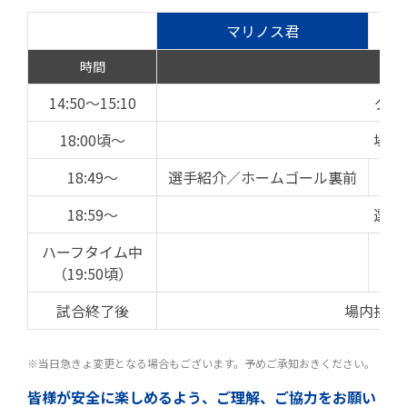
マリノス君
時間
14:50～15:10
グリ
18:00頃～
場内
18:49～
選手紹介／ホームゴール裏前
18:59～
選手
ハーフタイム中
（19:50頃）
試合終了後
場内挨拶
※当日急きょ変更となる場合もございます。予めご承知おきください。
皆様が安全に楽しめるよう、ご理解、ご協力をお願い