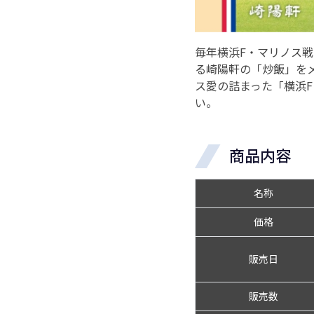
毎年横浜F・マリノス
る崎陽軒の「炒飯」をメ
ス愛の詰まった「横浜F
い。
商品内容
名称
価格
販売日
販売数