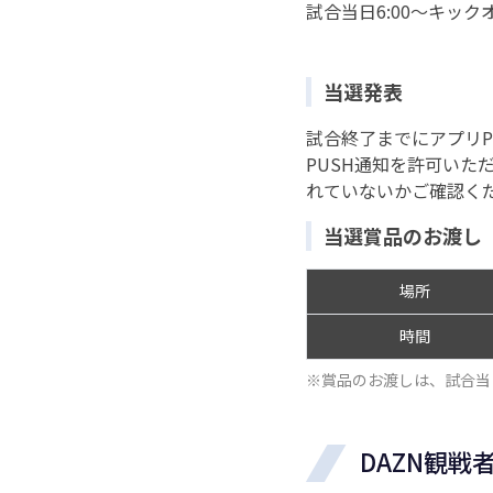
試合当日6:00～キック
当選発表
試合終了までにアプリ
PUSH通知を許可い
れていないかご確認く
当選賞品のお渡し
場所
時間
※賞品のお渡しは、試合当
DAZN観