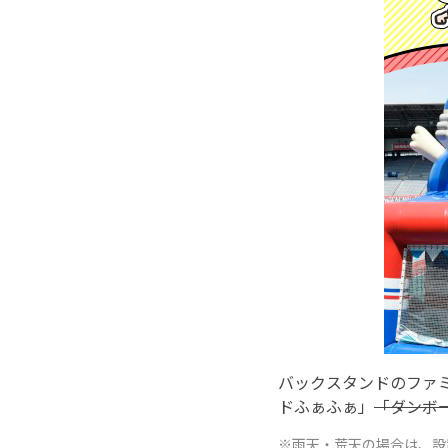
バックスタンドのファ
ドふぁふぁ」
「ダンボ
※雨天・荒天の場合は、設