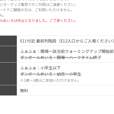
ジターグッズ着用でのご利用はご遠慮ください。
ートでご観戦の方は、ご利用いただけません。
ん。
ルめいろは中止となりました。ご了承ください。
E11付近 最前列階段（E12入口からご入場ください
ふぁふぁ：開場～試合前ウォーミングアップ開始前
ダンボールめいろ：開場～ハーフタイム終了
ふぁふぁ：小学生以下
ダンボールめいろ：幼児～小学生
※1歳～3歳はご参加いただけません。
無料