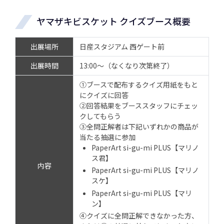
ヤマザキビスケット クイズブース概要
出展場所
日産スタジアム 西ゲート前
出展時間
13:00～（なくなり次第終了）
①ブースで配布するクイズ用紙をもと
にクイズに回答
②回答結果をブーススタッフにチェッ
クしてもらう
③全問正解者は下記いずれかの商品が
当たる抽選に参加
PaperArt si-gu-mi PLUS【マリノ
ス君】
内容
PaperArt si-gu-mi PLUS【マリノ
スケ】
PaperArt si-gu-mi PLUS【マリ
ン】
④クイズに全問正解できなかった方、