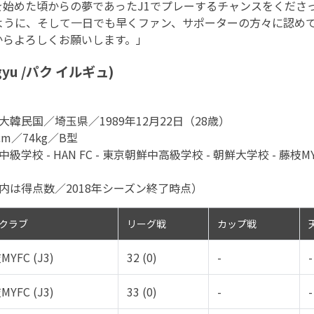
を始めた頃からの夢であったJ1でプレーするチャンスをくださ
ように、そして一日でも早くファン、サポーターの方々に認め
からよろしくお願いします。」
lgyu /パク イルギュ)
韓民国／埼玉県／1989年12月22日（28歳）
m／74kg／B型
 - HAN FC - 東京朝鮮中高級学校 - 朝鮮大学校 - 藤枝MYFC -
内は得点数／2018年シーズン終了時点）
クラブ
リーグ戦
カップ戦
YFC (J3)
32 (0)
-
-
YFC (J3)
33 (0)
-
-