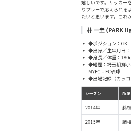
嬉しいです。サッカー
りプレーで応えられる
たいと思います。これ
朴 一圭 (PARK I
◆ポジション：GK
◆出身／生年月日：大
◆身長／体重：180c
◆経歴：埼玉朝鮮小中級学校
MYFC – FC琉球
◆出場記録（カッコ
シーズン
所属
2014年
藤枝M
2015年
藤枝M