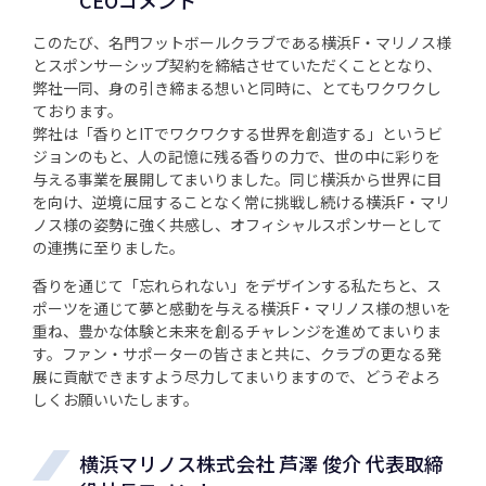
CEOコメント
このたび、名門フットボールクラブである横浜F・マリノス様
とスポンサーシップ契約を締結させていただくこととなり、
弊社一同、身の引き締まる想いと同時に、とてもワクワクし
ております。
弊社は「香りとITでワクワクする世界を創造する」というビ
ジョンのもと、人の記憶に残る香りの力で、世の中に彩りを
与える事業を展開してまいりました。同じ横浜から世界に目
を向け、逆境に屈することなく常に挑戦し続ける横浜F・マリ
ノス様の姿勢に強く共感し、オフィシャルスポンサーとして
の連携に至りました。
香りを通じて「忘れられない」をデザインする私たちと、ス
ポーツを通じて夢と感動を与える横浜F・マリノス様の想いを
重ね、豊かな体験と未来を創るチャレンジを進めてまいりま
す。ファン・サポーターの皆さまと共に、クラブの更なる発
展に貢献できますよう尽力してまいりますので、どうぞよろ
しくお願いいたします。
横浜マリノス株式会社 芦澤 俊介 代表取締