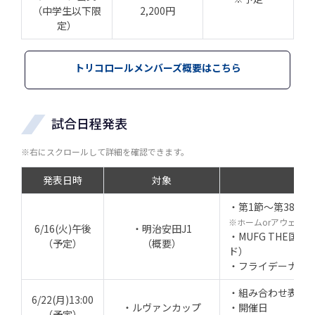
（中学生以下限
2,200円
定）
トリコロールメンバーズ概要はこちら
試合日程発表
※右にスクロールして詳細を確認できます。
発表日時
対象
・第1節～第38節
※ホームorアウェイ
6/16(火)午後
・明治安田J1
・MUFG THE国
（予定）
（概要）
ド）
・フライデーナイ
・組み合わせ表
6/22(月)13:00
・ルヴァンカップ
・開催日
（予定）