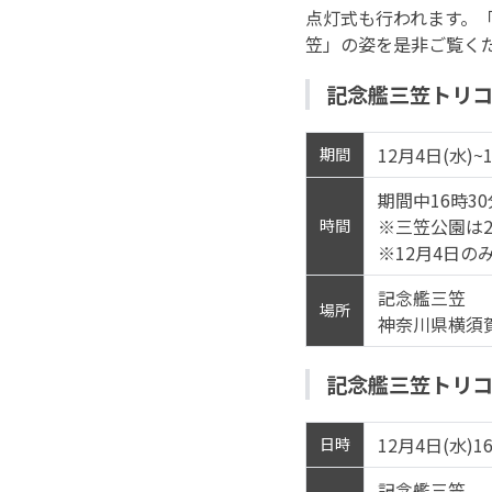
点灯式も行われます。
笠」の姿を是非ご覧く
記念艦三笠トリ
12月4日(水)~
期間
期間中16時30
※三笠公園は2
時間
※12月4日のみ
記念艦三笠
場所
神奈川県横須賀
記念艦三笠トリ
12月4日(水)16
日時
記念艦三笠