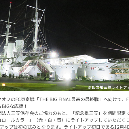
キックオフのFC東京戦「THE BIG FINAL最高の最終戦」へ向け
BIGな応援！
団法人三笠保存会のご協力のもと、「記念艦三笠」を期間限定で
コロールカラー」（赤・白・青）にライトアップしていただく
アップは初の試みとなります。ライトアップ初日である12月4