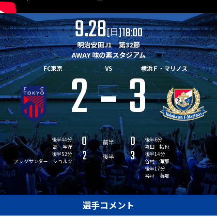
9.28
18:00
[
]
日
明治安田J1 第32節
AWAY 味の素スタジアム
2
3
FC東京
VS
横浜Ｆ・マリノス
0
0
後半44分
後半6分
前半
高 宇洋
喜田 拓也
2
3
後半52分
後半14分
後半
アレクサンダー ショルツ
谷村 海那
後半17分
谷村 海那
選手コメント