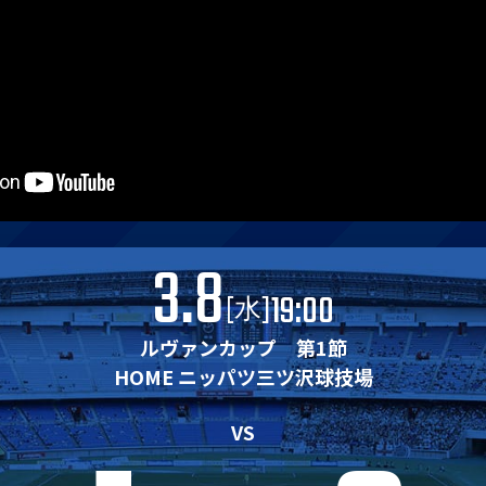
3.8
19:00
[
]
水
ルヴァンカップ 第1節
HOME ニッパツ三ツ沢球技場
ス
VS