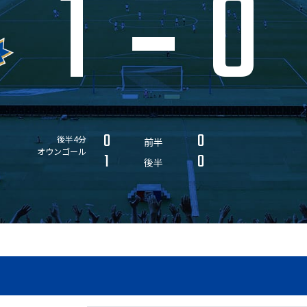
1
0
0
0
後半4分
前半
オウンゴール
1
0
後半