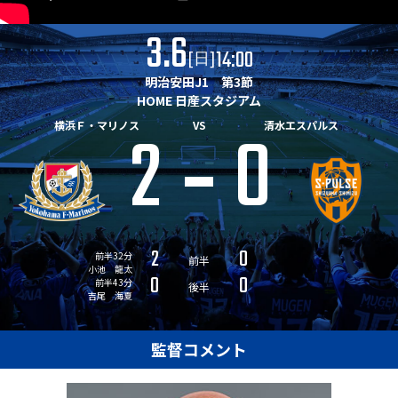
3.6
14:00
[
]
日
明治安田J1 第3節
HOME 日産スタジアム
2
0
横浜Ｆ・マリノス
VS
清水エスパルス
2
0
前半32分
前半
小池 龍太
0
0
前半43分
後半
吉尾 海夏
監督コメント