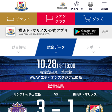
EN
マイページ
MENU
ファン
チケット
グッズ
クラブ
試合情報
試合データ
レポート
10.28
19:00
[
]
水
明治安田J1 第32節
AWAY エディオンスタジアム広島
試合結果
3
1
サンフレッチェ広島
VS
横浜Ｆ・マリノス