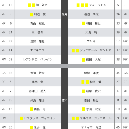
MF
18
柏 好文
ティーラトン
5
DF
MF
8
川辺 駿
先発
渡辺 皓太
26
MF
MF
6
青山 敏弘
和田 拓也
33
MF
MF
24
東 俊希
天野 純
39
MF
MF
29
浅野 雄也
エリキ
17
FW
MF
14
エゼキエウ
ジュニオール サントス
37
FW
FW
39
レアンドロ ペレイラ
前田 大然
38
FW
GK
38
大迫 敬介
中林 洋次
34
GK
DF
3
井林 章
松原 健
27
DF
MF
7
野津田 岳人
扇原 貴宏
6
MF
MF
25
茶島 雄介
喜田 拓也
8
MF
控え
MF
10
森島 司
水沼 宏太
18
MF
FW
9
ドウグラス ヴィエイラ
マルコス ジュニオール
9
FW
FW
20
永井 龍
オナイウ 阿道
45
FW