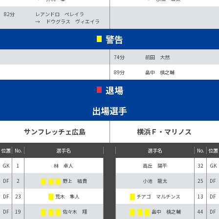
82分
レアンドロ ペレイラ
→
ドウグラス ヴィエイラ
警告
74分
前田 大然
89分
畠中 槙之輔
退場
出場選手
サンフレッチェ広島
横浜Ｆ・マリノス
位置
No.
選手名
選手名
No.
位置
GK
1
林 卓人
高丘 陽平
32
GK
DF
2
野上 結貴
小池 龍太
25
DF
DF
23
荒木 隼人
チアゴ マルチンス
13
DF
DF
19
佐々木 翔
畠中 槙之輔
44
DF