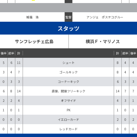
城福 浩
監督
アンジェ ポステコグルー
スタッツ
サンフレッチェ広島
横浜Ｆ・マリノス
後半
前半
計
計
前半
後半
5
6
11
シュート
8
4
4
3
4
7
ゴールキック
8
4
4
0
3
3
コーナーキック
6
3
3
6
8
14
直接、間接フリーキック
14
7
7
2
2
4
オフサイド
4
3
1
1
0
1
PK
1
0
1
0
0
0
イエローカード
2
0
2
0
0
0
レッドカード
0
0
0