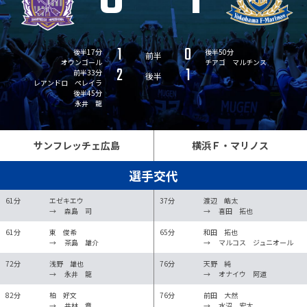
1
0
後半17分
後半50分
前半
オウンゴール
チアゴ マルチンス
2
1
前半33分
後半
レアンドロ ペレイラ
後半45分
永井 龍
サンフレッチェ広島
横浜Ｆ・マリノス
選手交代
61分
エゼキエウ
37分
渡辺 皓太
→
森島 司
→
喜田 拓也
61分
東 俊希
65分
和田 拓也
→
茶島 雄介
→
マルコス ジュニオール
72分
浅野 雄也
76分
天野 純
→
永井 龍
→
オナイウ 阿道
82分
柏 好文
76分
前田 大然
→
井林 章
→
水沼 宏太