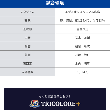
試合環境
スタジアム
エディオンスタジアム広島
天気
晴、無風、気温17.4℃、湿度83％
芝状態
全面良芝
主審
荒木 友輔
副審
越智 新次
副審
川崎 秋仁
第四審
池内 明彦
入場者数
1,984人
もっと試合を楽しもう！