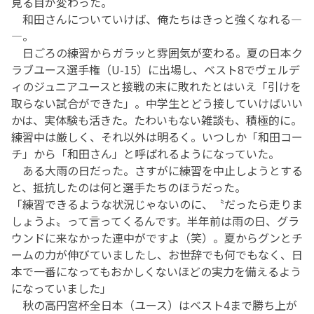
見る目が変わった。
和田さんについていけば、俺たちはきっと強くなれる—
―。
日ごろの練習からガラッと雰囲気が変わる。夏の日本ク
ラブユース選手権（U-15）に出場し、ベスト8でヴェルデ
ィのジュニアユースと接戦の末に敗れたとはいえ「引けを
取らない試合ができた」。中学生とどう接していけばいい
かは、実体験も活きた。たわいもない雑談も、積極的に。
練習中は厳しく、それ以外は明るく。いつしか「和田コー
チ」から「和田さん」と呼ばれるようになっていた。
ある大雨の日だった。さすがに練習を中止しようとする
と、抵抗したのは何と選手たちのほうだった。
「練習できるような状況じゃないのに、〝だったら走りま
しょうよ〟って言ってくるんです。半年前は雨の日、グラ
ウンドに来なかった連中がですよ（笑）。夏からグンとチ
ームの力が伸びていましたし、お世辞でも何でもなく、日
本で一番になってもおかしくないほどの実力を備えるよう
になっていました」
秋の高円宮杯全日本（ユース）はベスト4まで勝ち上が