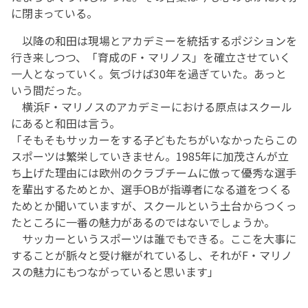
に閉まっている。
以降の和田は現場とアカデミーを統括するポジションを
行き来しつつ、「育成のF・マリノス」を確立させていく
一人となっていく。気づけば30年を過ぎていた。あっと
いう間だった。
横浜F・マリノスのアカデミーにおける原点はスクール
にあると和田は言う。
「そもそもサッカーをする子どもたちがいなかったらこの
スポーツは繁栄していきません。1985年に加茂さんが立
ち上げた理由には欧州のクラブチームに倣って優秀な選手
を輩出するためとか、選手OBが指導者になる道をつくる
ためとか聞いていますが、スクールという土台からつくっ
たところに一番の魅力があるのではないでしょうか。
サッカーというスポーツは誰でもできる。ここを大事に
することが脈々と受け継がれているし、それがF・マリノ
スの魅力にもつながっていると思います」