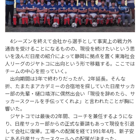
4シーズンを終えて会社から選手として事実上の戦力外
通告を受けることになるものの、現役を続けたいという思
いを汲んだ日産の紹介によって静岡に拠点を置く東海社会
人リーグのジヤトコに出向という形で移籍する。ここでは
チームの中心を担っていく。
出向期間は3年で終わりだったが、2年延長。そんな
折、たまたまアカデミーの合宿地を探していた日産サッカ
ー部の先輩・樋口靖洋に偶然出会い「現役を辞めたら、サ
ッカースクールを手伝ってくれよ」と言われたことが胸に
響いた。
ジヤトコでは最後の2年間、コーチを兼任するようにな
り、日産サッカー部からの正式な要請もあって現役を引退
して会社に復帰。工場への配属を経て1991年4月、新子安
にある日産サッカースクールへの配属が決まった。