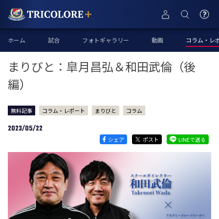
ホーム
試合
フォトギャラリー
動画
コラム・レ
まりびと：皐月昌弘＆和田武倫（後
編）
無料記事
コラム・レポート
まりびと
コラム
2023/05/22
シェア
ポスト
LINEで送る