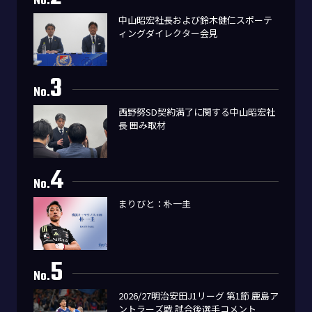
No.
中山昭宏社長および鈴木健仁スポーテ
ィングダイレクター会見
3
No.
西野努SD契約満了に関する中山昭宏社
長 囲み取材
4
No.
まりびと：朴一圭
5
No.
2026/27明治安田J1リーグ 第1節 鹿島ア
ントラーズ戦 試合後選手コメント