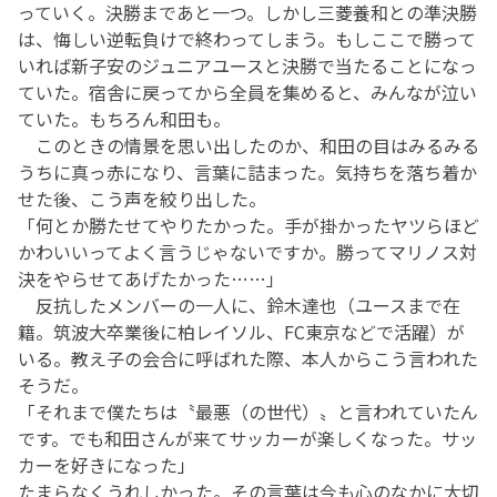
っていく。決勝まであと一つ。しかし三菱養和との準決勝
は、悔しい逆転負けで終わってしまう。もしここで勝って
いれば新子安のジュニアユースと決勝で当たることになっ
ていた。宿舎に戻ってから全員を集めると、みんなが泣い
ていた。もちろん和田も。
このときの情景を思い出したのか、和田の目はみるみる
うちに真っ赤になり、言葉に詰まった。気持ちを落ち着か
せた後、こう声を絞り出した。
「何とか勝たせてやりたかった。手が掛かったヤツらほど
かわいいってよく言うじゃないですか。勝ってマリノス対
決をやらせてあげたかった……」
反抗したメンバーの一人に、鈴木達也（ユースまで在
籍。筑波大卒業後に柏レイソル、FC東京などで活躍）が
いる。教え子の会合に呼ばれた際、本人からこう言われた
そうだ。
「それまで僕たちは〝最悪（の世代）〟と言われていたん
です。でも和田さんが来てサッカーが楽しくなった。サッ
カーを好きになった」
たまらなくうれしかった。その言葉は今も心のなかに大切