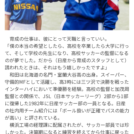
育成の仕事は、彼にとって天職と言っていい。
「僕の本当の希望としたら、高校を卒業したら大学に行っ
て、そして学校の先生になり、高校サッカーの監督になる
のが夢でした。だから（日産から育成のスタッフとして）
誘われたときは、それはもう嬉しかったですよ」
和田は北海道の名門・室蘭大谷高の出身。スイーパー、
守備的MFとして活躍し、高3時には三ツ沢で決勝を戦った
インターハイにおいて準優勝を経験。高校の監督と加茂周
監督との関係で、JSL（日本サッカーリーグ）2部から1部
に復帰した1982年に日産サッカー部の一員となる。日産
の社内用チーム紹介には「ボール扱いが正確でパスの能力
が高い」と評されている。
横浜工場の経理課に配属されたが、サッカー部員では珍
しかった。決算期になると練習を終えてから仕事に戻った