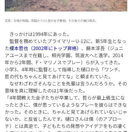
写真：右端が和田。和田から3人目が金子勇樹。その後ろが樋口靖洋。
きっかけは1994年にあった。
監督を務めていたプライマリーU-12に、新5年生となっ
た
榎本哲也（2002年にトップ昇格）
、藤本淳吾（ジュニ
アユースまで在籍し、桐光学園、筑波大へと進学。2014
年から2年間、F・マリノスでプレー）らが入ってきた。
小学3、4年時に監督として指導した樋口から「ワンチ、
哲の代もちゃんと見てあげてな」と頼まれていた。
なぜわざわざそんなことを先輩は言うんだろうか。その
意味を真に理解したのは1年後だった。
「4年間教えた金子たちが卒業して、哲らが最上級生にな
ったときに、僕が思っているようなプレーを彼らはできな
かった。そのときに、ちゃんと見てあげられていないじゃ
ないか、と反省したんです。樋口さんは僕（のアプロー
チ）とは真逆で、子どもたちの発想やアイデアをもの凄く