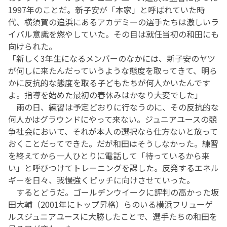
1997年のことだ。新子安が「本家」と呼ばれていた時
代、横須賀の追浜にあるアカデミーの選手たちは激しいラ
イバル意識を燃やしていた。その目は就任当初の和田にも
向けられた。
「新しく3年生になるメンバーのなかには、新子安のヤツ
が何しに来たんだっていうような態度を取ってきて、明ら
かに反抗的な態度を取る子どもたちが何人かいたんです
よ。指導を始めた最初の春休みはかなり大変でした」
雨の日、練習は予定どおりに行なうのに、その反抗的な
何人かはグラウンドにやって来ない。ジュニアユースの競
争社会において、それが本人の選択なら仕方ないと放って
おくことだってできた。だが和田はそうしなかった。練習
を終えてから一人ひとりに電話して「待っているから来
い」と呼びつけてトレーニングを課した。反発するエネル
ギーを日々、我慢強くピッチに向けさせていった。
するとどうだ。ゴールデンウイークに評判の高かった坂
田大輔（2001年にトップ昇格）らのいる横浜フリューゲ
ルスジュニアユースに大勝したことで、選手たちの和田を