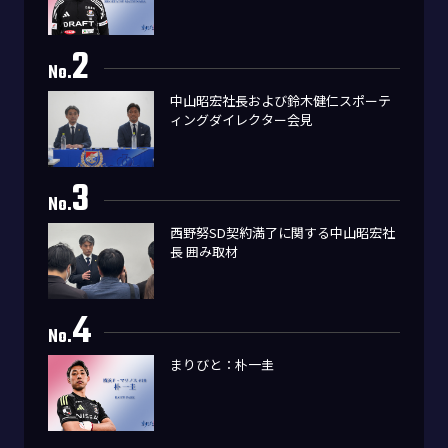
2
No.
中山昭宏社長および鈴木健仁スポーテ
ィングダイレクター会見
3
No.
西野努SD契約満了に関する中山昭宏社
長 囲み取材
4
No.
まりびと：朴一圭