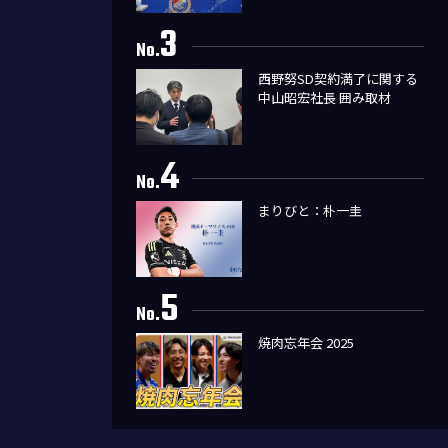
3
No.
西野努SD契約満了に関する
中山昭宏社長 囲み取材
4
No.
まりびと：朴一圭
5
No.
焼肉忘年会 2025