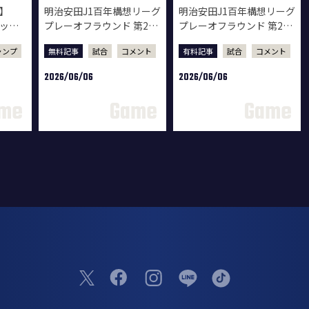
6】
明治安田J1百年構想リーグ
明治安田J1百年構想リーグ
マッチ
プレーオフラウンド 第2戦
プレーオフラウンド 第2戦
ジャー
清水エスパルス戦 試合後
清水エスパルス戦 試合後
ャンプ
無料記事
試合
コメント
有料記事
試合
コメント
監督会見
選手コメント
2026/06/06
2026/06/06