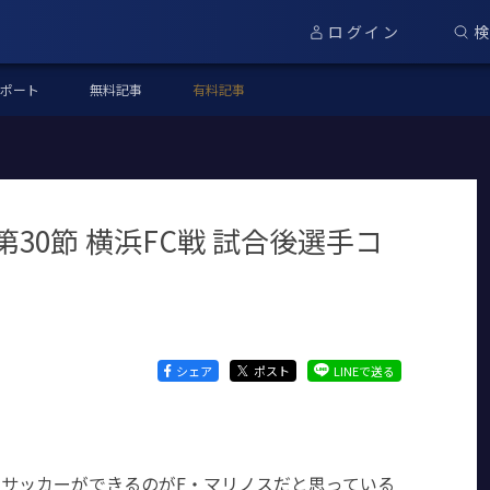
ログイン
ポート
無料記事
有料記事
30節 横浜FC戦 試合後選手コ
シェア
ポスト
LINEで送る
サッカーができるのがF・マリノスだと思っている