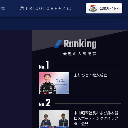
検索
TRICOLORE+とは
公式サイトへ
Ranking
最近の人気記事
1
No.
まりびと：松永成立
2
No.
中山昭宏社長および鈴木健
仁スポーティングダイレク
ター会見