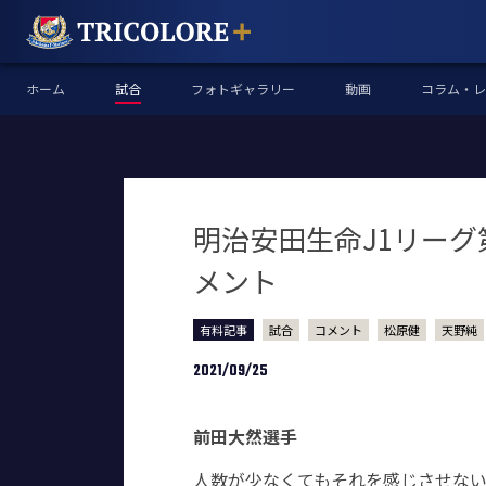
ホーム
試合
フォトギャラリー
動画
コラム・レ
明治安田生命J1リーグ第
メント
有料記事
試合
コメント
松原健
天野純
2021/09/25
前田大然選手
人数が少なくてもそれを感じさせない