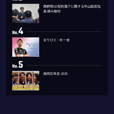
西野努SD契約満了に関する中山昭宏社
長 囲み取材
4
No.
まりびと：朴一圭
5
No.
焼肉忘年会 2025