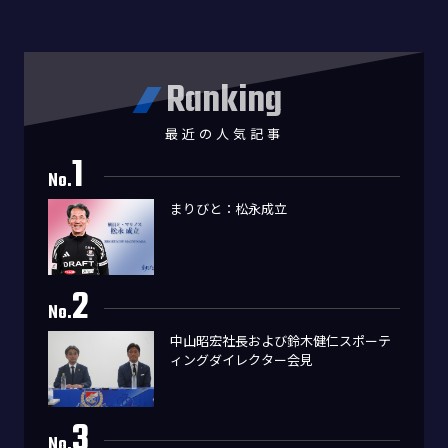
Ranking
最近の人気記事
1
No.
まりびと：松永成立
2
No.
中山昭宏社長および鈴木健仁スポーテ
ィングダイレクター会見
3
No.