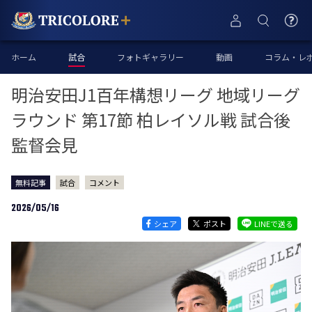
ホーム
試合
フォトギャラリー
動画
コラム・レ
明治安田J1百年構想リーグ 地域リーグ
ラウンド 第17節 柏レイソル戦 試合後
監督会見
無料記事
試合
コメント
2026/05/16
シェア
ポスト
LINEで送る