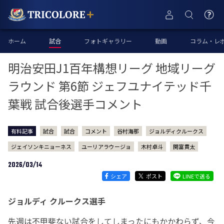
ホーム
試合
フォトギャラリー
動画
コラム・レ
明治安田J1百年構想リーグ 地域リーグ
ラウンド 第6節 ジェフユナイテッド千
葉戦 試合後選手コメント
有料記事
試合
試合
コメント
谷村海那
ジョルディクルークス
ジェイソンキニョーネス
ユーリアラウージョ
木村卓斗
関富貫太
2026/03/14
シェア
ポスト
LINEで送る
ジョルディ クルークス選手
先週は不甲斐ない試合をしてしまったにもかかわらず、今