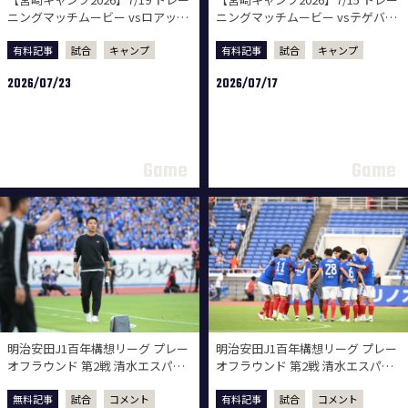
ニングマッチムービー vsロアッソ
ニングマッチムービー vsテゲバジ
熊本
ャーロ宮崎
有料記事
試合
キャンプ
有料記事
試合
キャンプ
2026/07/23
2026/07/17
明治安田J1百年構想リーグ プレー
明治安田J1百年構想リーグ プレー
オフラウンド 第2戦 清水エスパル
オフラウンド 第2戦 清水エスパル
ス戦 試合後監督会見
ス戦 試合後選手コメント
無料記事
試合
コメント
有料記事
試合
コメント