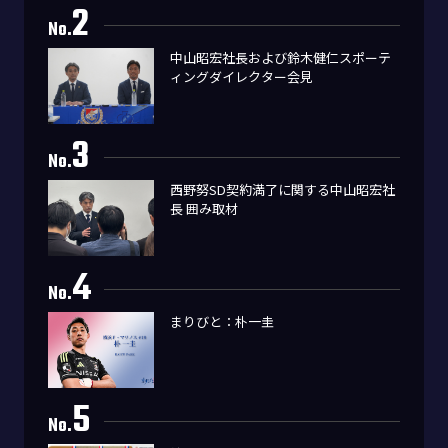
2
No.
中山昭宏社長および鈴木健仁スポーテ
ィングダイレクター会見
3
No.
西野努SD契約満了に関する中山昭宏社
長 囲み取材
4
No.
まりびと：朴一圭
5
No.