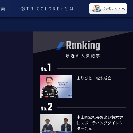
検索
TRICOLORE+とは
公式サイトへ
Ranking
最近の人気記事
1
No.
まりびと：松永成立
2
No.
中山昭宏社長および鈴木健
仁スポーティングダイレク
ター会見