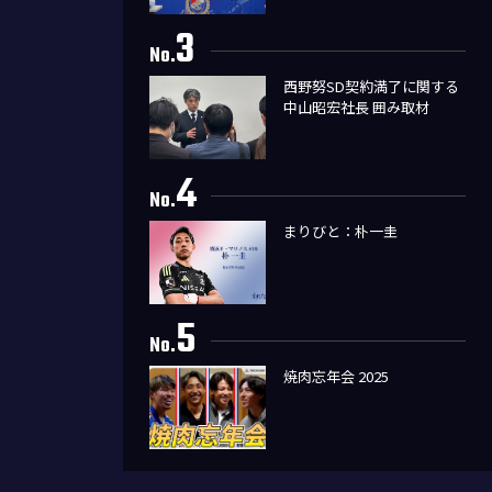
3
No.
西野努SD契約満了に関する
中山昭宏社長 囲み取材
4
No.
まりびと：朴一圭
5
No.
焼肉忘年会 2025