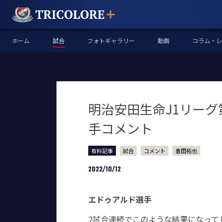
ホーム
試合
フォトギャラリー
動画
コラム・レ
明治安田生命J1リーグ
手コメント
有料記事
試合
コメント
喜田拓也
2022/10/12
エドゥアルド選手
2試合連続でこのような結果になって