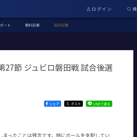
ログイン
ポート
無料記事
有料記事
第27節 ジュビロ磐田戦 試合後選
シェア
ポスト
LINEで送る
しまったことは残念です。特にボールを支配してい