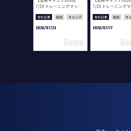
7/19 トレーニングマッチ
7/15 トレーニング
ムービー vsロアッソ熊本
ムービー vsテゲバ
有料記事
試合
キャンプ
有料記事
試合
キ
ロ宮崎
2026/07/23
2026/07/17