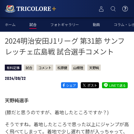
ホーム
試合
フォトギャラリー
動画
コラム・レ
2024明治安田J1リーグ 第31節 サンフ
レッチェ広島戦 試合選手コメント
有料記事
試合
コメント
松原健
山根陸
天野純
2024/09/22
シェア
ポスト
LINEで送る
天野純選手
(膝だと思うのですが、着地したところですか？)
そうですね。着地したところで思った以上にジャンプが高
く飛べてしまって。着地で少し遅れて膝が入っちゃって、