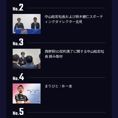
2
No.
中山昭宏社長および鈴木健仁スポーテ
ィングダイレクター会見
3
No.
西野努SD契約満了に関する中山昭宏社
長 囲み取材
4
No.
まりびと：朴一圭
5
No.