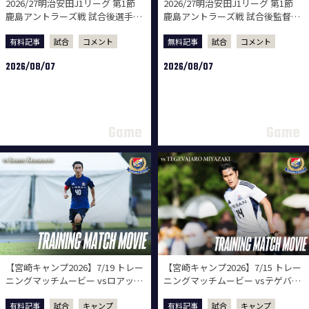
2026/27明治安田J1リーグ 第1節
2026/27明治安田J1リーグ 第1節
鹿島アントラーズ戦 試合後選手コ
鹿島アントラーズ戦 試合後監督会
メント
見
有料記事
試合
コメント
無料記事
試合
コメント
2026/08/07
2026/08/07
【宮崎キャンプ2026】7/19 トレー
【宮崎キャンプ2026】7/15 トレー
ニングマッチムービー vsロアッソ
ニングマッチムービー vsテゲバジ
熊本
ャーロ宮崎
有料記事
試合
キャンプ
有料記事
試合
キャンプ