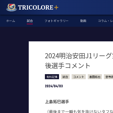
ホーム
試合
フォトギャラリー
動画
コラム・レ
2024明治安田J1リー
後選手コメント
有料記事
試合
コメント
喜田拓也
宮市
2024/04/03
上島拓巳選手
（最後まで一瞬も気を抜けないタフな