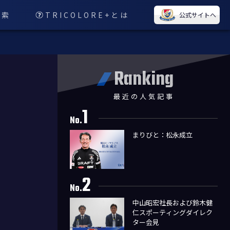
検索
TRICOLORE+とは
公式サイトへ
Ranking
最近の人気記事
1
No.
まりびと：松永成立
2
No.
中山昭宏社長および鈴木健
仁スポーティングダイレク
ター会見