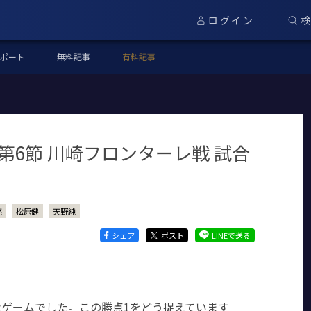
ログイン
ポート
無料記事
有料記事
グ第6節 川崎フロンターレ戦 試合
亮
松原健
天野純
シェア
ポスト
LINEで送る
ゲームでした。この勝点1をどう捉えています