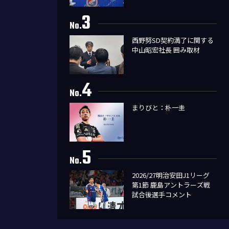
3
No.
西野努SD契約満了に関する
中山昭宏社長 囲み取材
4
No.
まりびと：朴一圭
5
No.
2026/27明治安田J1リーグ
第1節 鹿島アントラーズ戦
試合後選手コメント