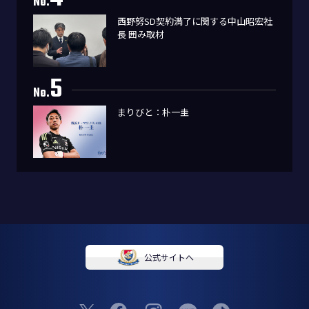
No.
西野努SD契約満了に関する中山昭宏社
長 囲み取材
5
No.
まりびと：朴一圭
公式サイトへ