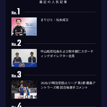
最近の人気記事
1
No.
まりびと：松永成立
2
No.
中山昭宏社長および鈴木健仁スポーテ
ィングダイレクター会見
3
No.
2026/27明治安田J1リーグ 第1節 鹿島ア
ントラーズ戦 試合後選手コメント
4