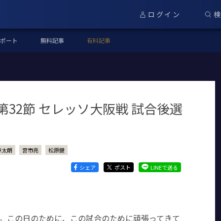
ログイン
ポート
無料記事
有料記事
第32節 セレッソ大阪戦 試合後選
涼太朗
宮市亮
松原健
シェア
ポスト
LINEで送る
た。この日のために、この試合のために頑張ってきて