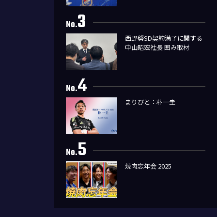
3
No.
西野努SD契約満了に関する
中山昭宏社長 囲み取材
4
No.
まりびと：朴一圭
5
No.
焼肉忘年会 2025