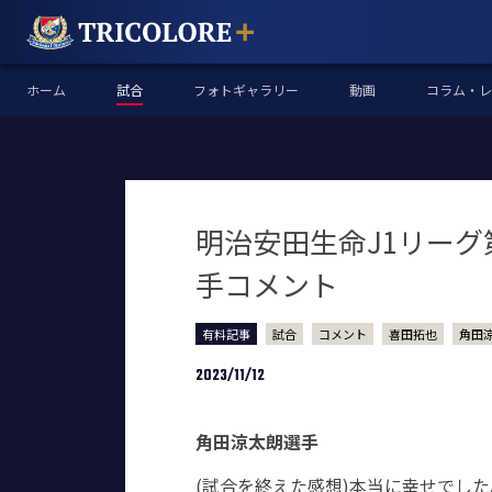
ホーム
試合
フォトギャラリー
動画
コラム・レ
明治安田生命J1リーグ
手コメント
有料記事
試合
コメント
喜田拓也
角田
2023/11/12
角田涼太朗選手
(試合を終えた感想)本当に幸せでし