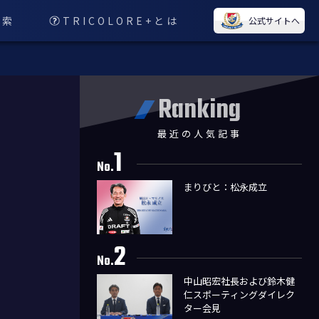
検索
TRICOLORE+とは
公式サイトへ
Ranking
最近の人気記事
1
No.
まりびと：松永成立
2
No.
中山昭宏社長および鈴木健
仁スポーティングダイレク
ター会見