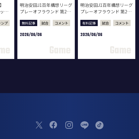
6】
明治安田J1百年構想リーグ
明治安田J1百年構想リーグ
マッチ
プレーオフラウンド 第2戦
プレーオフラウンド 第2戦
ジャー
清水エスパルス戦 試合後
清水エスパルス戦 試合後
ャンプ
無料記事
試合
コメント
有料記事
試合
コメント
監督会見
選手コメント
2026/06/06
2026/06/06