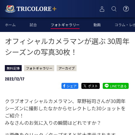
ホーム
試合
フォトギャラリー
動画
コラム・レ
オフィシャルカメラマンが選ぶ 30周年
シーズンの写真30枚！
無料記事
フォトギャラリー
アーカイブ
2022/12/17
シェア
ポスト
LINEで送る
クラブオフィシャルカメラマン、草野裕司さんが30周年
シーズンに撮影したなかからセレクトした30ショットを
ご紹介！
みなさんのお気に入りの瞬間はどれですか？
※画像をクリック／タップすると拡大表示されます。