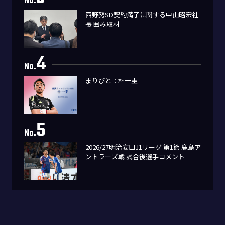
No.
西野努SD契約満了に関する中山昭宏社
長 囲み取材
4
No.
まりびと：朴一圭
5
No.
2026/27明治安田J1リーグ 第1節 鹿島ア
ントラーズ戦 試合後選手コメント