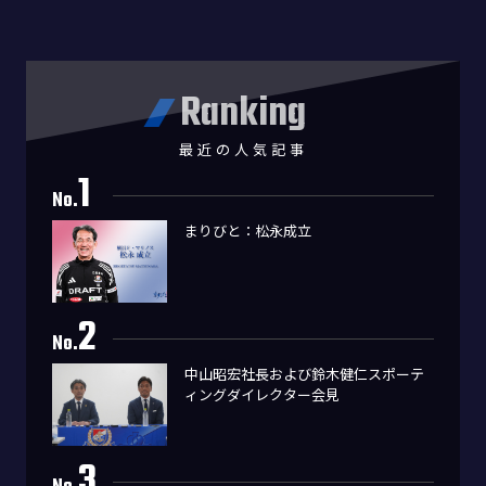
Ranking
最近の人気記事
1
No.
まりびと：松永成立
2
No.
中山昭宏社長および鈴木健仁スポーテ
ィングダイレクター会見
3