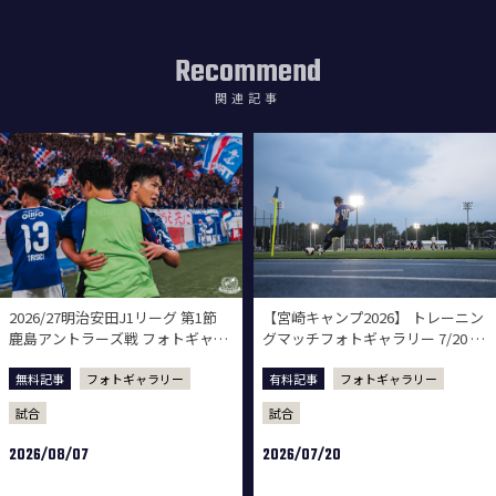
Recommend
関連記事
2026/27明治安田J1リーグ 第1節
【宮崎キャンプ2026】 トレーニン
鹿島アントラーズ戦 フォトギャラ
グマッチフォトギャラリー 7/20 vs
リー
ロアッソ熊本
無料記事
フォトギャラリー
有料記事
フォトギャラリー
試合
試合
2026/08/07
2026/07/20