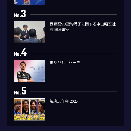
3
No.
西野努SD契約満了に関する中山昭宏社
長 囲み取材
4
No.
まりびと：朴一圭
5
No.
焼肉忘年会 2025