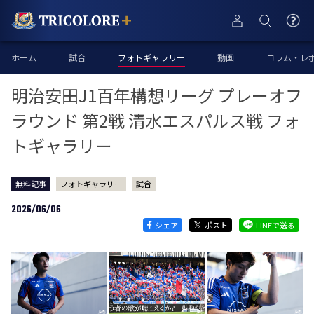
ホーム
試合
フォトギャラリー
動画
コラム・レ
明治安田J1百年構想リーグ プレーオフ
ラウンド 第2戦 清水エスパルス戦 フォ
トギャラリー
無料記事
フォトギャラリー
試合
2026/06/06
シェア
ポスト
LINEで送る