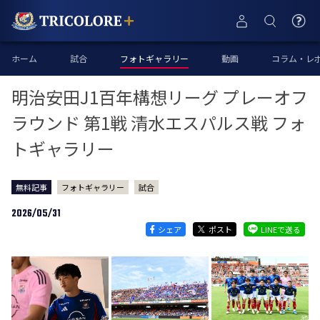
ホーム
試合
フォトギャラリー
動画
コラム・レ
明治安田J1百年構想リーグ プレーオフ
ラウンド 第1戦 清水エスパルス戦 フォ
トギャラリー
無料記事
フォトギャラリー
試合
2026/05/31
シェア
ポスト
LINEで送る