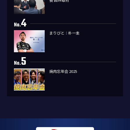
長 囲み取材
4
No.
まりびと：朴一圭
5
No.
焼肉忘年会 2025