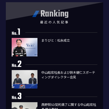
Ranking
最近の人気記事
1
No.
まりびと：松永成立
2
No.
中山昭宏社長および鈴木健仁スポーテ
ィングダイレクター会見
3
No.
西野努SD契約満了に関する中山昭宏社