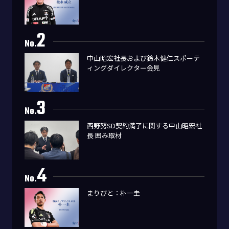
2
No.
中山昭宏社長および鈴木健仁スポーテ
ィングダイレクター会見
3
No.
西野努SD契約満了に関する中山昭宏社
長 囲み取材
4
No.
まりびと：朴一圭