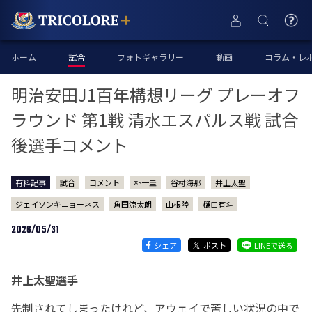
ホーム
試合
フォトギャラリー
動画
コラム・レ
明治安田J1百年構想リーグ プレーオフ
ラウンド 第1戦 清水エスパルス戦 試合
後選手コメント
有料記事
試合
コメント
朴一圭
谷村海那
井上太聖
ジェイソンキニョーネス
角田涼太朗
山根陸
樋口有斗
2026/05/31
シェア
ポスト
LINEで送る
井上太聖選手
先制されてしまったけれど、アウェイで苦しい状況の中で