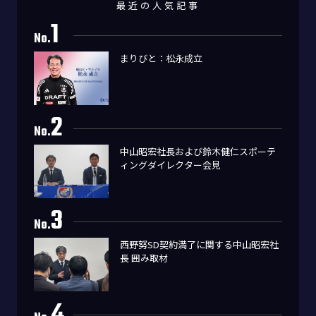
最近の人気記事
1
No.
まりびと：松永成立
2
No.
中山昭宏社長および鈴木健仁スポーテ
ィングダイレクター会見
3
No.
西野努SD契約満了に関する中山昭宏社
長 囲み取材
4