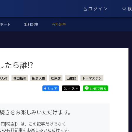
ログイン
ポート
無料記事
有料記事
たら誰!?
野大弥
喜田拓也
飯倉大樹
松原健
山根陸
トーマスデン
シェア
ポスト
LINEで送る
続きをお楽しみいただけます。
0円[税込]）は、この記事だけでなく
すべての有料記事をお楽しみいただけます。