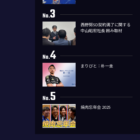
3
No.
西野努SD契約満了に関する
中山昭宏社長 囲み取材
4
No.
まりびと：朴一圭
5
No.
焼肉忘年会 2025