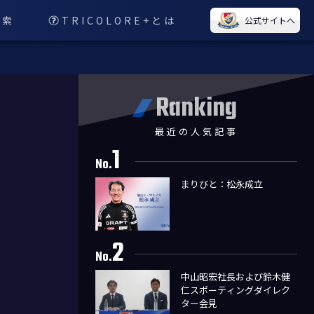
検索
TRICOLORE+とは
公式サイトへ
Ranking
最近の人気記事
1
No.
まりびと：松永成立
2
No.
中山昭宏社長および鈴木健
仁スポーティングダイレク
ター会見