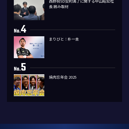
西野努SD契約満了に関する中山昭宏社
長 囲み取材
4
No.
まりびと：朴一圭
5
No.
焼肉忘年会 2025