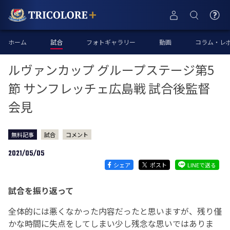
ホーム
試合
フォトギャラリー
動画
コラム・レ
ルヴァンカップ グループステージ第5
節 サンフレッチェ広島戦 試合後監督
会見
無料記事
試合
コメント
2021/05/05
シェア
ポスト
LINEで送る
試合を振り返って
全体的には悪くなかった内容だったと思いますが、残り僅
かな時間に失点をしてしまい少し残念な思いではありま