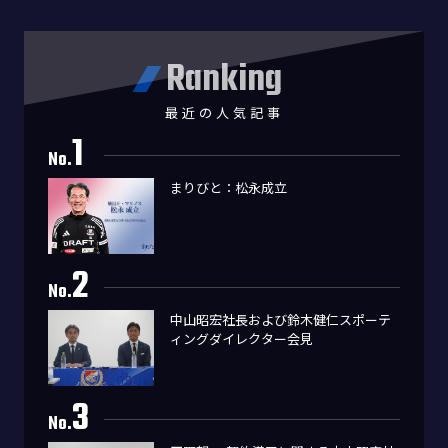
Ranking
最近の人気記事
1
No.
まりびと：松永成立
2
No.
中山昭宏社長および鈴木健仁スポーテ
ィングダイレクター会見
3
No.