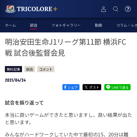
ホーム
試合
フォトギャラリー
動画
コラム・レ
明治安田生命J1リーグ第11節 横浜FC
戦 試合後監督会見
無料記事
試合
コメント
2021/04/24
シェア
ポスト
LINEで送る
試合を振り返って
本当に良いゲームができたと思いますし、良い結果が出た
と思います。
みんながハードワークしていた中で最初の15、20分は難