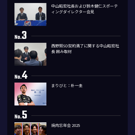
中山昭宏社長および鈴木健仁スポーテ
ィングダイレクター会見
3
No.
西野努SD契約満了に関する中山昭宏社
長 囲み取材
4
No.
まりびと：朴一圭
5
No.
焼肉忘年会 2025